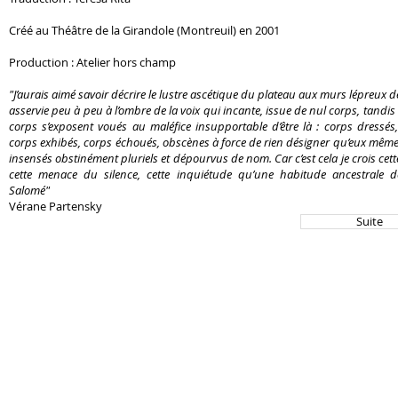
Créé au Théâtre de la Girandole (Montreuil) en 2001
Production : Atelier hors champ
"J’aurais aimé savoir décrire le lustre ascétique du plateau aux murs lépreux de
asservie peu à peu à l’ombre de la voix qui incante, issue de nul corps, tandi
corps s’exposent voués au maléfice insupportable d’être là : corps dressés, 
corps exhibés, corps échoués, obscènes à force de rien désigner qu’eux même
insensés obstinément pluriels et dépourvus de nom. Car c’est cela je crois cette
cette menace du silence, cette inquiétude qu’une habitude ancestrale d
Salomé"
Vérane Partensky
Suite