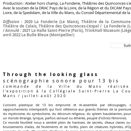
Production : Atelier hors champ, La Fonderie, Théâtres des Quinconces-L'e
Avec le soutien de la DRAC Pays de la Loire, de la Région et du DICAM Pays
Loire, de la Spedidam, de la Ville du Mans, du Conseil Départemental de l
Diffusion
: 2020 La Fonderie (Le Mans), Théâtre de la Commune
Théâtre de Calais, Théâtre des Quinconces-L'espal / La Fonderie (
/
Annulé : 2021 La Halle Saint-Pierre (Paris), TrinkHall Museum (Liège)
avril 2022 La Bulle Bleue (Montpellier)
Suit
Through the looking glass
scénographie sonore pour 13 bis
commande de la Ville du Mans réalisée
l'exposition à la Collégiale Saint-Pierre La Co
Mans / juillet-août 2020
L'univers plastique de 13 bis emprunte et ré-assemble par découpages, c
rapprochements intempestifs qui font référence aux grands thèmes de la peinture
du mysticisme, du symbolisme, du décorum religieux, du spleen baudelairien, pou
un monde étrange, lyrique, parfois sensuel ou éthérée, peuplé d'icônes féminines.
Ce monde feuilleté nous a semblé plein de hantises, de secrets, d'eaux claires ou
bruissements d'ailes, de feulements et de forêts, plein de créatures hybrides, d'O