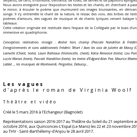
serpents, de cerfs, d'humidité, d'enfance, de roses, de larmes et de papillons épinglés
Nous avons enregistré pour l'exposition les textes et les chants, en cherchant à pass
le miroir, à écouter le poème que murmurent ces images bruissantes, en dérivant
songe. Il s'y entremêle le chant de la nature, le ressac des voix, des bribes de text
poèmes d'amours, des vagues de musique et de chants lyriques venant balayer la
tableaux.
Cette création originale est restituée dans l'espace de la Collégiale par le biais d'un
immersive en quadriphonie.
Conception, réalisation, mixage : Atelier hors champ (Pascale Nandillon & Frédéri
Enregistrements et sons additionnels Frédéric Tétart / Avec les voix de Juliette de Massy (
Lainville (Chant, texte), Laure Balteaux (Violoncelle, chant), Katia Renvoisé (texte), Lou Pom
Lucile Marais (texte), Pascale Nandillon (texte), les textes d'Edgard Alan Poe, Maurice Maeter
Labbé..., les musiques de Monteverdi, Pergolèse, Debussy...
Les vagues
d'après le roman de Virginia Woolf
Théâtre et vidéo
Créé le 5 mars 2016 à l'Echangeur (Bagnolet)
Représentations saison 2016-2017 au Théâtre du Soleil du 21 septembre a
octobre 2016, aux Quinconces-L'Espal (Le Mans) les 22 et 23 novembre 20
au
THV -
Saint-Barthélemy-d'Anjou
le 28 avril 2017.