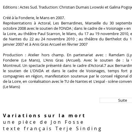
Editions : Actes Sud. Traduction: Christian Dumais Lvowski et Galina Pogo
Créé à la Fonderie, le Mans en 2007.
Représentations à Actoral, Les Bernardines, Marseille du 30 septemb
octobre 2008 avec le soutien de l’ONDA ; dans le cadre de « Voisinage » en
la Loire, au théâtre Paul Scarron, le Mans, du 17 au 19 novembre 2010, 
de Nantes du 22 au 24 novembre 2010 ; au théâtre du Berthelot du 1
janvier 2007 et à Anis Gras Arcueil en février 2007
Production : Atelier hors champ. En partenariat avec : Ramdam (Ly
Fonderie (Le Mans), L'Anis Gras (Arcueil). Avec le soutien de : la v
Montreuil. Un spectacle présenté dans le cadre d'Actoral.7 aux Bernardi
le soutien de L'ONDA et dans le cadre de Voisinages, temps fort p
compagnies en région, manifestation soutenue par le conseil régional 
de la Loire, en coréalisation avec le TU de Nantes et L'espal - scène conve
(Le Mans)
Suite
Variations sur la mort
une pièce de Jon Fosse
texte français Terje Sinding