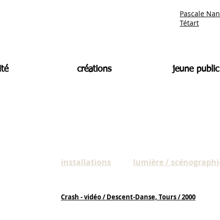
Pascale Nan
Tétart
ité
créations
jeune public
installations
lumière / scénographi
Crash - vidéo / Descent-Danse, Tours / 2000