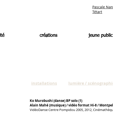
Pascale Nan
Tétart
ité
créations
jeune public
installations
lumière / scénographi
Ko Murobushi (danse) BP solo (1)
Alain Mahé (musique) / vidéo
format Hi-8
/ Montpel
VidéoDanse Centre Pompidou 2005, 2012, Cinémathèque 