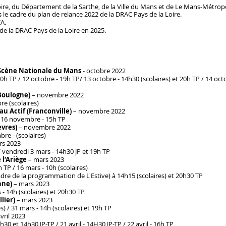
Loire, du Département de la Sarthe, de la Ville du Mans et de Le Mans-Métrop
le cadre du plan de relance 2022 de la DRAC Pays de la Loire.
CA.
e de la DRAC Pays de la Loire en 2025.
 Scène Nationale du Mans
- octobre 2022
h TP /
12 octobre - 19h TP/
13 octobre - 14h30 (scolaires) et 20h TP 
(Boulogne)
– novembre 2022
(scolaires)
au Actif (Franconville)
– novembre 2022
 novembre - 15h TP
èvres)
– novembre 2022
- (scolaires)
rs 2023
dredi 3 mars - 14h30 JP et 19h TP
 l’Ariège
– mars 2023
 16 mars - 10h (scolaires)
 la programmation de L'Estive) à 14h15 (scolaires) et 20h30 TP
nne)
– mars 2023
4h (scolaires) et 20h30 TP
lier)
– mars 2023
31 mars - 14h (scolaires) et 19h TP
avril 2023
 14h30 JP-TP / 21 avril - 14H30 JP-TP / 22 avril - 16h TP