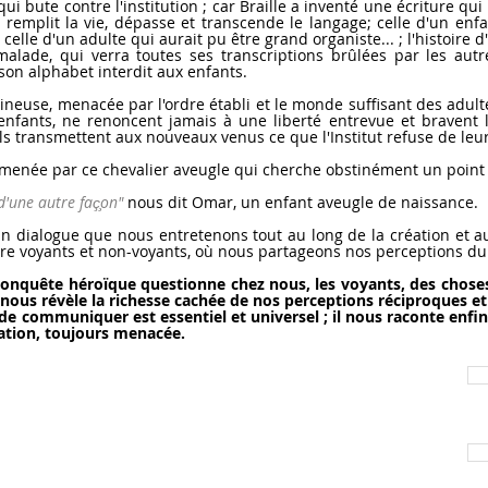
bute contre l'institution ; car Braille a inventé une écriture qui l
 remplit la vie, dépasse et transcende le langage; celle d'un enf
s, celle d'un adulte qui aurait pu être grand organiste... ; l'histoi
alade, qui verra toutes ses transcriptions brûlées par les autr
 son alphabet interdit aux enfants.
euse, menacée par l'ordre établi et le monde suffisant des adultes
ants, ne renoncent jamais à une liberté entrevue et bravent l'int
ils transmettent aux nouveaux venus ce que l'Institut refuse de leu
ée par ce chevalier aveugle qui cherche obstinément un point de
d'une autre faç̧on"
nous dit Omar, un enfant aveugle de naissance.
logue que nous entretenons tout au long de la création et aut
ntre voyants et non-voyants, où nous partageons nos perceptions du
conquête héroïque questionne chez nous, les voyants, des choses 
l nous révèle la richesse cachée de nos perceptions réciproques 
mmuniquer est essentiel et universel ; il nous raconte enfin l’e
pation, toujours menacée.