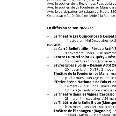
Avec le soutien de la Région des Pays de la 
Avec le soutien de La Fonderie, au Mans dans 
Avec la participation artistique du Studio-ES
Ce spectacle à bénéficié de l'Aide à la Repris
En diffusion saison 2022-23 :
–
Le
Théâtre Les Quinconces & L’espal
11 octobre - 14h30 (scolaires) et 20
(scolaires)
–
Le Carré-Bellefeuille
– Réseau Actif 
9 novembre - 15h TP / 10 novembre 
–
Centre Culturel Saint-Exupéry
– Rése
15 novembre - 14h30 (scolaires) / 16
–
Sèvres Espace Loisir – Réseau Actif (S
20 novembre - 15h TP / 21 novembre 
–
Théâtre de la Fonderie - Le Mans
- ma
jeudi 2 mars - 14h30 JP et 19h TP / ven
–
L’Estive Scène Nationale de Foix et de
14 mars - 20h30 TP / 15 mars - 19h TP /
17 mars (à Saint-Girons dans le cadre de
–
Le Théâtre dans les Vignes (Carcasso
23 mars - 14h (scolaires) / 24 mars - 1
–
Le Théâtre de la Bulle Bleue (Montpel
le 30 mars - 10h30 et 14h (scolaires) / 
–
Théâtre de l’échangeur (Bagnolet)
– 
19 avril - 14h30 JP-TP / 20 avril - 10h30 et