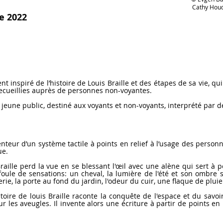
Cathy Houd
e 2022
iré de l’histoire de Louis Braille et des étapes de sa vie, qui c
 recueillies auprès de personnes non-voyantes.
ne public, destiné aux voyants et non-voyants, interprété par d
eur d’un système tactile à points en relief à l’usage des person
ue.
e perd la vue en se blessant l'œil avec une alène qui sert à per
ule de sensations: un cheval, la lumière de l'été et son ombre sur
rie, la porte au fond du jardin, l'odeur du cuir, une flaque de pluie.
 louis Braille raconte la conquête de l'espace et du savoir, l
ur les aveugles. Il invente alors une écriture à partir de points en