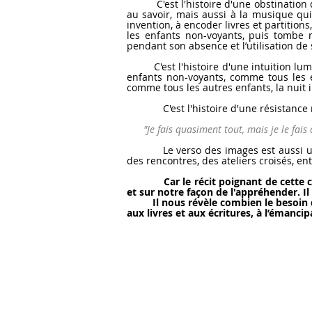
C'est l'histoire d'une obstination qui 
au savoir, mais aussi à la musique qui
invention, à encoder livres et partition
les enfants non-voyants, puis tombe m
pendant son absence et l’utilisation de
C'est l'histoire d'une intuition lumin
enfants non-voyants, comme tous les enf
comme tous les autres enfants, la nuit 
C'est l'histoire d'une résistance men
"Je fais quasiment tout, mais je le fais 
Le verso des images est aussi un dia
des rencontres, des ateliers croisés, e
Car le récit poignant de cette 
et sur notre façon de l'appréhender. I
Il nous révèle combien le besoin de co
aux livres et aux écritures, à l’émanci