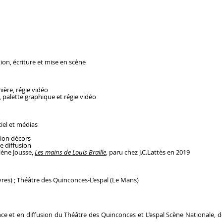
ion, écriture et mise en scène
ière, régie vidéo
, palette graphique et régie vidéo
ciel et médias
tion décors
e diffusion
lène Jousse,
Les mains de Louis Braille
, paru chez J.C.Lattès en 2019
vres) ; Théâtre des Quinconces-L’espal (Le Mans)
ce et en diffusion du Théâtre des Quinconces et L’espal Scène Nationale, d