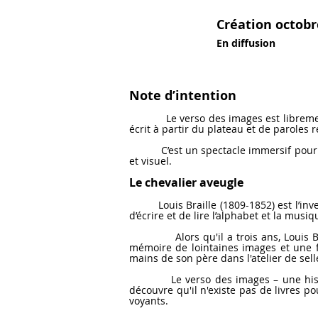
Création octobr
En diffusion
Note d’intention
Le verso des images est librement insp
écrit à partir du plateau et de paroles
C’est un spectacle immersif pour jeu
et visuel.
Le chevalier aveugle
Louis Braille (1809-1852) est l’invent
d’écrire et de lire l’alphabet et la musiq
Alors qu'il a trois ans, Louis Braill
mémoire de lointaines images et une fo
mains de son père dans l'atelier de selle
Le verso des images – une histoire de
découvre qu'il n'existe pas de livres po
voyants.