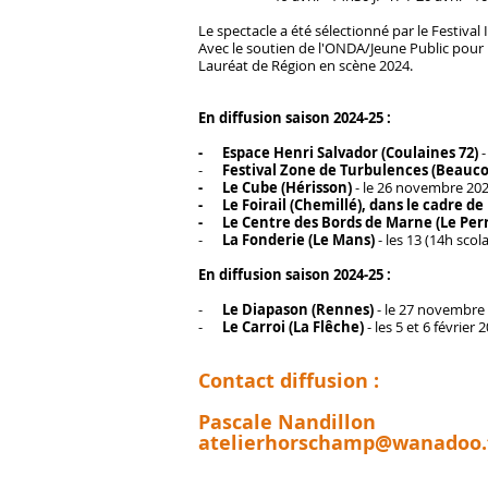
Le spectacle a été sélectionné par le Festival
Avec le soutien de l'ONDA/Jeune Public pour 
Lauréat de Région en scène 2024.
En diffusion saison 2024-25 :
- Espace Henri Salvador (Coulaines 72)
-
Festival Zone de Turbulences (Beauc
- Le Cube (Hérisson)
- le 26 novembre 202
- Le Foirail (Chemillé), dans le cadre d
- Le Centre des Bords de Marne (Le Pe
-
La Fonderie (Le Mans)
- les 13 (14h scol
En diffusion saison 2024-25 :
-
Le Diapason (Rennes)
- le 27 novembre 
-
Le Carroi (La Flêche)
- les 5 et 6 février 
Contact diffusion :
Pascale Nandillon
atelierhorschamp@wanadoo.