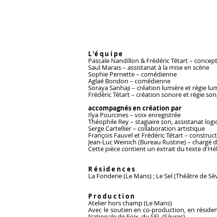
L'équipe
Pascale Nandillon & Frédéric Tétart – concept
Saul Marais – assistanat à la mise en scène
Sophie Pernette – comédienne
Aglaé Bondon – comédienne
Soraya Sanhaji – création lumière et régie lum
Frédéric Tétart – création sonore et régie son
accompagnés en création par
Ilya Pourcines – voix enregistrée
Théophile Rey – stagiaire son, assistanat logi
Serge Cartellier – collaboration artistique
François Fauvel et Frédéric Tétart – construc
Jean-Luc Weinich
(Bureau Rustine) – chargé d
Cette pièce contient un extrait du texte d'Hé
Résidences
La Fonderie (Le Mans) ; Le Sel (Théâtre de Sè
Production
Atelier hors champ (Le Mans)
Avec le soutien en co-production, en résiden
Nationale de Foix, du SEL (Sèvres).