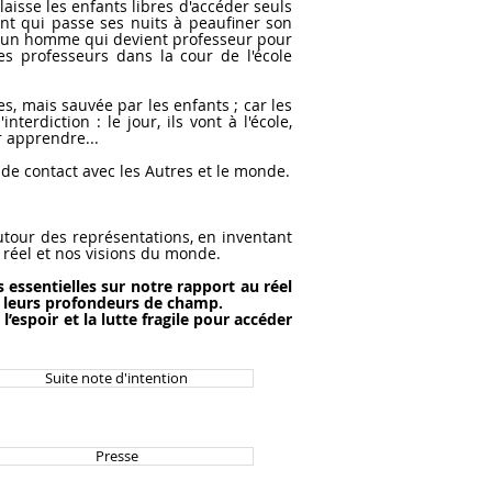
aisse les enfants libres d'accéder seuls
ant qui passe ses nuits à peaufiner son
re d'un homme qui devient professeur pour
es professeurs dans la cour de l'école
, mais sauvée par les enfants ; car les
erdiction : le jour, ils vont à l'école,
r apprendre...
 contact avec les Autres et le monde.
our des représentations, en inventant
 réel et nos visions du monde.
essentielles sur notre rapport au réel
et leurs profondeurs de champ.
spoir et la lutte fragile pour accéder
Suite note d'intention
Presse