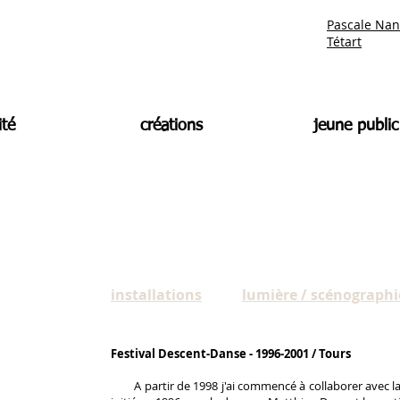
Pascale Nan
Tétart
ité
créations
jeune public
installations
lumière / scénographi
Festival Descent-Danse - 1996-2001 / Tours
A partir de 1998 j'ai commencé à collaborer avec 